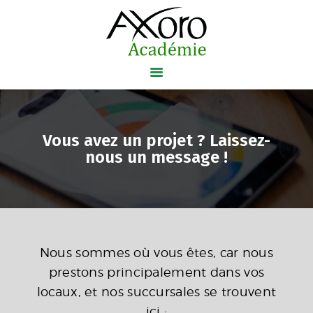
Axoro Académie
VOTRE CENTRE DE FORMATION
ACCUEIL
Vous avez un projet ? Laissez-
NOS FORMATIONS
nous un message​ !
NOS CERTIFICATIONS
AXOBLOG
A PROPOS
CONTACT
Nous sommes où vous êtes, car nous
prestons principalement dans vos
locaux, et nos succursales se trouvent
ici :