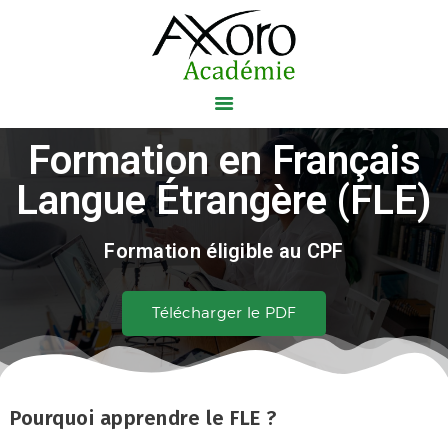
Axoro Académie
VOTRE CENTRE DE FORMATION
Formation en Français
ACCUEIL
Langue Étrangère (FLE)
NOS FORMATIONS
Formation éligible au CPF
NOS CERTIFICATIONS
AXOBLOG
Télécharger le PDF
A PROPOS
CONTACT
Pourquoi apprendre le FLE ?