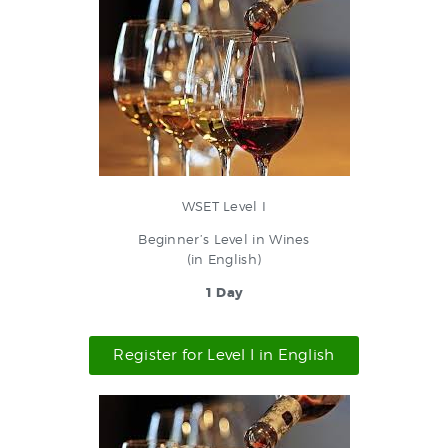
WSET Level I
Beginner’s Level in Wines
(in English)
1 Day
Register for Level I in English